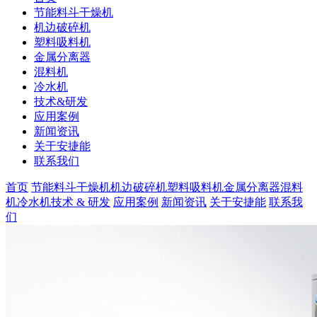
节能料斗干燥机
机边破碎机
塑料吸料机
金属分离器
混料机
冷水机
技术&研发
应用案例
新闻资讯
关于安捷能
联系我们
首页
节能料斗干燥机
机边破碎机
塑料吸料机
金属分离器
混料
机
冷水机
技术 & 研发
应用案例
新闻资讯
关于安捷能
联系我
们