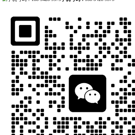
节能料斗干燥机
机边破碎机
塑料上料机
金属分离器
混料机
技术&研发
应用案例
新闻资讯
关于安捷能
联系我们
青岛你我帮贸易有限公司 版权所有
备案号：
鲁ICP备